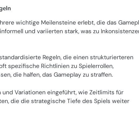
geln
hrere wichtige Meilensteine erlebt, die das Gamep
nformell und variierten stark, was zu Inkonsistenze
standardisierte Regeln, die einen strukturierteren
t spezifische Richtlinien zu Spielerrollen,
n, die halfen, das Gameplay zu straffen.
d Variationen eingeführt, wie Zeitlimits für
en, die die strategische Tiefe des Spiels weiter