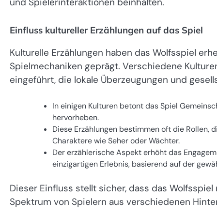
und Spielerinteraktionen beinhalten.
Einfluss kultureller Erzählungen auf das Spiel
Kulturelle Erzählungen haben das Wolfsspiel er
Spielmechaniken geprägt. Verschiedene Kulturen
eingeführt, die lokale Überzeugungen und gesell
In einigen Kulturen betont das Spiel Gemein
hervorheben.
Diese Erzählungen bestimmen oft die Rollen, d
Charaktere wie Seher oder Wächter.
Der erzählerische Aspekt erhöht das Engageme
einzigartigen Erlebnis, basierend auf der gewä
Dieser Einfluss stellt sicher, dass das Wolfsspie
Spektrum von Spielern aus verschiedenen Hinte