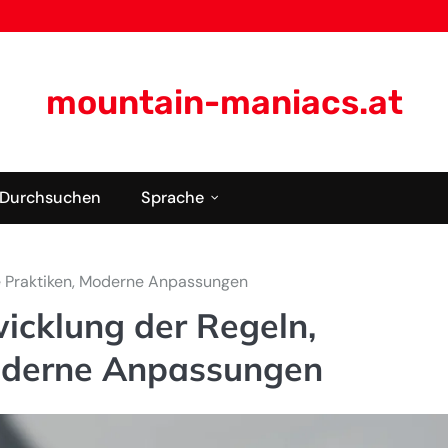
mountain-maniacs.at
Durchsuchen
Sprache
lle Praktiken, Moderne Anpassungen
wicklung der Regeln,
Moderne Anpassungen