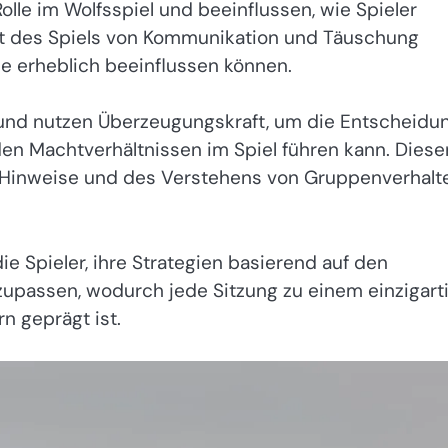
lle im Wolfsspiel und beeinflussen, wie Spieler
eit des Spiels von Kommunikation und Täuschung
se erheblich beeinflussen können.
nen und nutzen Überzeugungskraft, um die Entscheid
en Machtverhältnissen im Spiel führen kann. Diese
 Hinweise und des Verstehens von Gruppenverhalt
e Spieler, ihre Strategien basierend auf den
nzupassen, wodurch jede Sitzung zu einem einzigart
n geprägt ist.