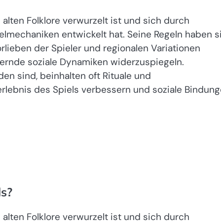
 alten Folklore verwurzelt ist und sich durch
ielmechaniken entwickelt hat. Seine Regeln haben s
rlieben der Spieler und regionalen Variationen
dernde soziale Dynamiken widerzuspiegeln.
den sind, beinhalten oft Rituale und
lebnis des Spiels verbessern und soziale Bindun
ls?
 alten Folklore verwurzelt ist und sich durch