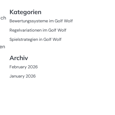
Kategorien
ich
Bewertungssysteme im Golf Wolf
Regelvariationen im Golf Wolf
Spielstrategien in Golf Wolf
gen
Archiv
February 2026
January 2026